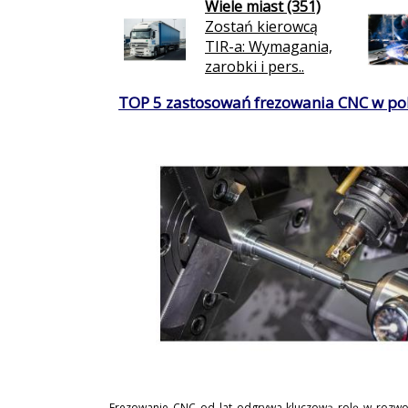
Wiele miast (351)
Zostań kierowcą
TIR-a: Wymagania,
zarobki i pers..
TOP 5 zastosowań frezowania CNC w po
Frezowanie CNC od lat odgrywa kluczową rolę w rozwo