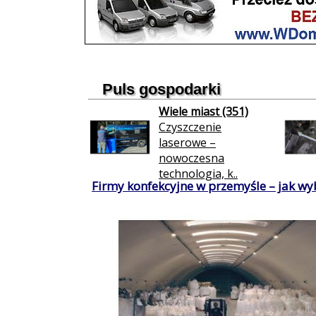
Puls gospodarki
Wiele miast (351)
Czyszczenie
laserowe –
nowoczesna
technologia, k..
Firmy konfekcyjne w przemyśle – jak wy