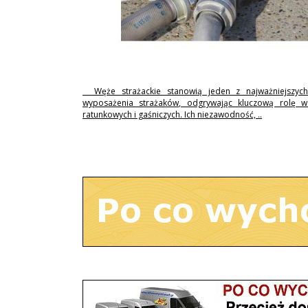
Węże strażackie stanowią jeden z najważniejszyc
wyposażenia strażaków, odgrywając kluczową rolę w 
ratunkowych i gaśniczych. Ich niezawodność, ..