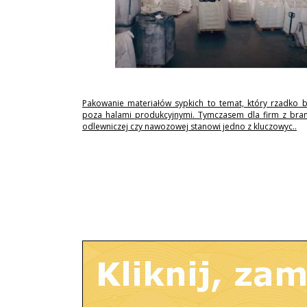
Pakowanie materiałów sypkich to temat, który rzadko 
poza halami produkcyjnymi. Tymczasem dla firm z branż
odlewniczej czy nawozowej stanowi jedno z kluczowyc..