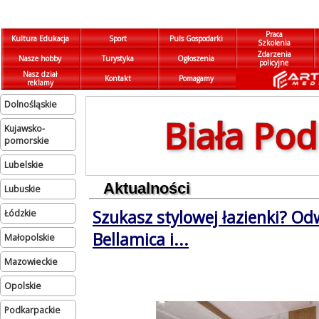
Praca
Kultura Edukacja
Sport
Puls Gospodarki
Szkolenia
Zdarzenia
Nasze hobby
Turystyka
Ogłoszenia
policyjne
Nasz dział
Kontakt
Pomagamy
reklamy
dolnośląskie
Biała Pod
kujawsko-
pomorskie
lubelskie
Aktualności
lubuskie
Szukasz stylowej łazienki? Od
łódzkie
Bellamica i...
małopolskie
mazowieckie
opolskie
podkarpackie