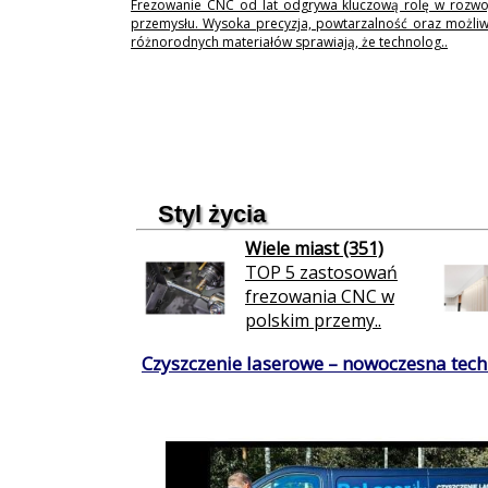
Frezowanie CNC od lat odgrywa kluczową rolę w rozwo
przemysłu. Wysoka precyzja, powtarzalność oraz możli
różnorodnych materiałów sprawiają, że technolog..
Styl życia
Wiele miast (351)
TOP 5 zastosowań
frezowania CNC w
polskim przemy..
Czyszczenie laserowe – nowoczesna techn