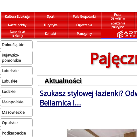
Praca
Kultura Edukacja
Sport
Puls Gospodarki
Szkolenia
Zdarzenia
Nasze hobby
Turystyka
Ogłoszenia
policyjne
Nasz dział
Kontakt
Pomagamy
reklamy
dolnośląskie
Pajęcz
kujawsko-
pomorskie
lubelskie
Aktualności
lubuskie
Szukasz stylowej łazienki? Od
łódzkie
Bellamica i...
małopolskie
mazowieckie
opolskie
podkarpackie