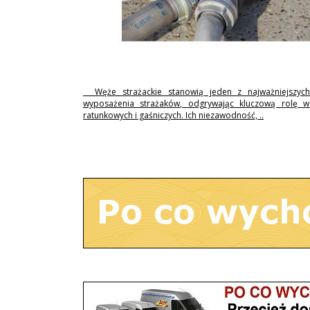
Węże strażackie stanowią jeden z najważniejszyc
wyposażenia strażaków, odgrywając kluczową rolę w 
ratunkowych i gaśniczych. Ich niezawodność, ..