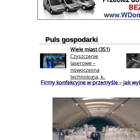
Puls gospodarki
Wiele miast (351)
Czyszczenie
laserowe –
nowoczesna
technologia, k..
Firmy konfekcyjne w przemyśle – jak wy