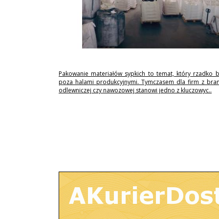
Pakowanie materiałów sypkich to temat, który rzadko 
poza halami produkcyjnymi. Tymczasem dla firm z branż
odlewniczej czy nawozowej stanowi jedno z kluczowyc..