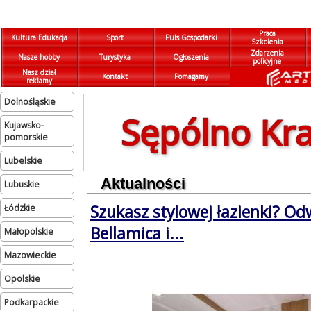
Praca
Kultura Edukacja
Sport
Puls Gospodarki
Szkolenia
Zdarzenia
Nasze hobby
Turystyka
Ogłoszenia
policyjne
Nasz dział
Kontakt
Pomagamy
reklamy
dolnośląskie
Sępólno Kra
kujawsko-
pomorskie
lubelskie
Aktualności
lubuskie
Szukasz stylowej łazienki? Od
łódzkie
Bellamica i...
małopolskie
mazowieckie
opolskie
podkarpackie