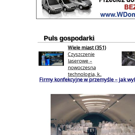
Puls gospodarki
Wiele miast (351)
Czyszczenie
laserowe –
nowoczesna
technologia, k..
Firmy konfekcyjne w przemyśle – jak wy