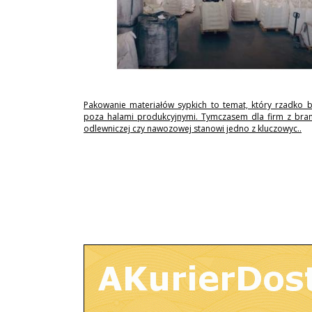
Pakowanie materiałów sypkich to temat, który rzadko 
poza halami produkcyjnymi. Tymczasem dla firm z branż
odlewniczej czy nawozowej stanowi jedno z kluczowyc..