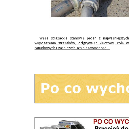
Węże strażackie stanowią jeden z najważniejszyc
wyposażenia strażaków, odgrywając kluczową rolę w 
ratunkowych i gaśniczych. Ich niezawodność, ..