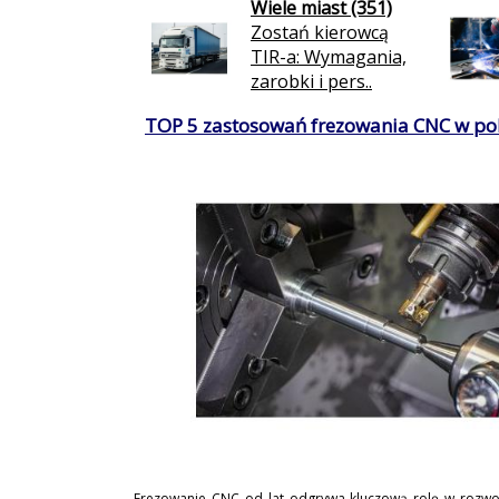
Wiele miast (351)
Zostań kierowcą
TIR-a: Wymagania,
zarobki i pers..
TOP 5 zastosowań frezowania CNC w po
Frezowanie CNC od lat odgrywa kluczową rolę w rozwo