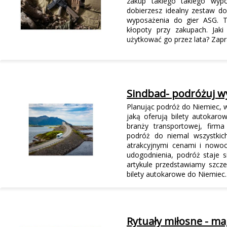
zakup takiego takiego wypo
dobierzesz idealny zestaw d
wyposażenia do gier ASG. T
kłopoty przy zakupach. Jak
użytkować go przez lata? Zap
Sindbad- podróżuj w
Planując podróż do Niemiec, 
jaką oferują bilety autokaro
branży transportowej, fir
podróż do niemal wszystkic
atrakcyjnymi cenami i nowo
udogodnienia, podróż staje 
artykule przedstawiamy szcze
bilety autokarowe do Niemiec.
Rytuały miłosne - ma