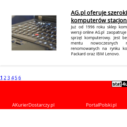
AG.pl oferuje szerok
komputerów stacjona
Już od 1996 roku sklep ko
wersji online AG.pl zaopatruje
sprzęt komputerowy. Jest b
mentu nowoczesnych roz
renomowanych na rynku ko
Packard oraz IBM Lenovo.
1
2
3
4
5
6
AKurierDostarczy.pl
PortalPolski.pl