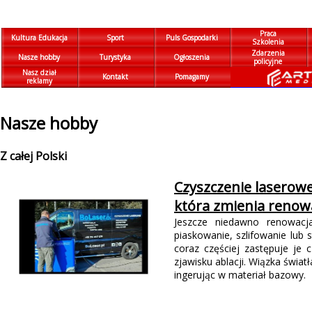
Praca
Kultura Edukacja
Sport
Puls Gospodarki
Szkolenia
Zdarzenia
Nasze hobby
Turystyka
Ogłoszenia
policyjne
Nasz dział
Kontakt
Pomagamy
reklamy
Nasze hobby
Z całej Polski
Czyszczenie laserow
która zmienia renow
Jeszcze niedawno renowacja
piaskowanie, szlifowanie lub
coraz częściej zastępuje je 
zjawisku ablacji. Wiązka świa
ingerując w materiał bazowy.