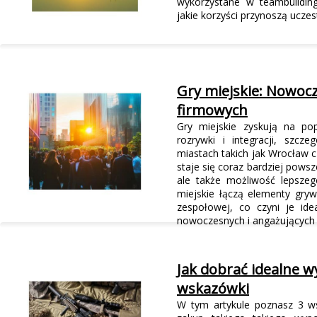
wykorzystane w teambuildin
jakie korzyści przynoszą ucze
Gry miejskie: Nowoc
firmowych
Gry miejskie zyskują na po
rozrywki i integracji, szc
miastach takich jak Wrocław 
staje się coraz bardziej pows
ale także możliwość lepsze
miejskie łączą elementy grywa
zespołowej, co czyni je id
nowoczesnych i angażujących f
Jak dobrać idealne w
wskazówki
W tym artykule poznasz 3 ws