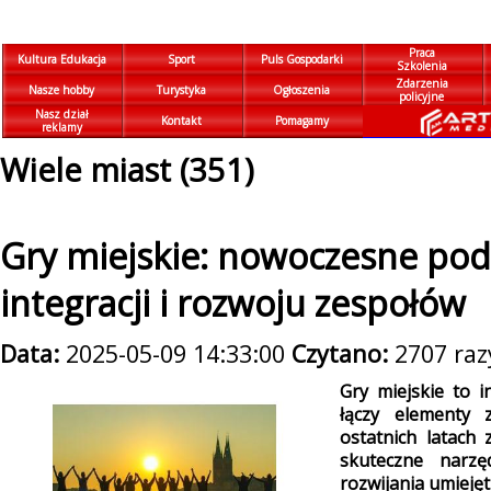
Praca
Kultura Edukacja
Sport
Puls Gospodarki
Szkolenia
Zdarzenia
Nasze hobby
Turystyka
Ogłoszenia
policyjne
Nasz dział
Kontakt
Pomagamy
reklamy
Wiele miast (351)
Gry miejskie: nowoczesne pod
integracji i rozwoju zespołów
Data:
2025-05-09 14:33:00
Czytano:
2707 raz
Gry miejskie to 
łączy elementy z
ostatnich latach
skuteczne narz
rozwijania umiejęt