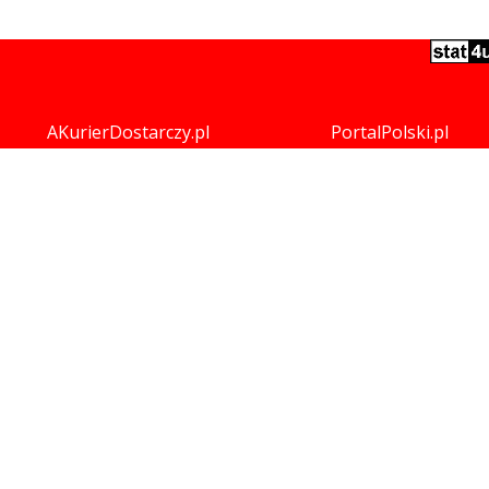
AKurierDostarczy.pl
PortalPolski.pl