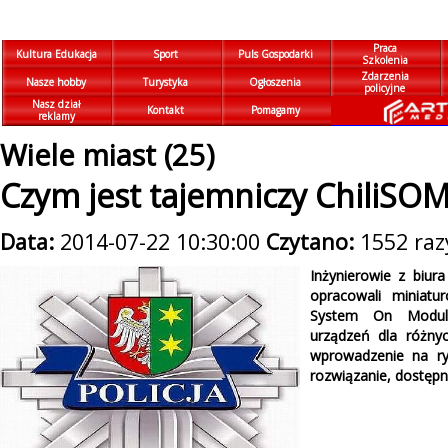
Praca
Kultura Edukacja
Sport
Puls Gospodarki
Szkolenia
Zdarzenia
Nasze hobby
Turystyka
Ogłoszenia
policyjne
Nasz dział
Kontakt
Pomagamy
reklamy
Wiele miast (25)
Czym jest tajemniczy ChiliSOM
Data:
2014-07-22 10:30:00
Czytano:
1552 raz
Inżynierowie z biur
opracowali miniat
System On Module)
urządzeń dla różny
wprowadzenie na ry
rozwiązanie, dostępn