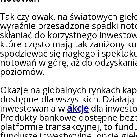
Tak czy owak, na światowych giełd
wyraźnie przesadzone spadki no
skłaniać do korzystnego inwestow
które często mają tak zaniżony k
spodziewać się nagłego i spektak
notowań w górę, aż do odzyskan
poziomów.
Okazje na globalnych rynkach kap
dostępne dla wszystkich. Działają
akcje
inwestowania w
dla inwesto
Produkty bankowe dostępne bez
platformie transakcyjnej, to fundu
fundusze inwestycyjne, opcje gie