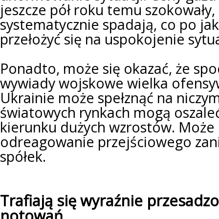
jeszcze pół roku temu szokowały,
systematycznie spadają, co po ja
przełożyć się na uspokojenie sytua
Ponadto, może się okazać, że sp
wywiady wojskowe wielka ofensyw
Ukrainie może spełznąć na niczym
światowych rynkach mogą oszale
kierunku dużych wzrostów. Może 
odreagowanie przejściowego zani
spółek.
Trafiają się wyraźnie przesadz
notowań