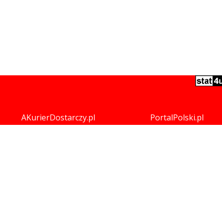
AKurierDostarczy.pl
PortalPolski.pl