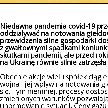
Niedawna pandemia covid-19 prze
oddziaływać na notowania giełdow
przewidzenia silne gospodarki doś
z gwałtownymi spadkami koniunk
skutkami pandemii, ale przed rok
na Ukrainę równie silnie zatrzęsła
Obecnie akcje wielu spółek ciągle
wojna i jej wpływ na notowania g
się. Tym niemniej, procesy dost
zmienionych warunków pozwalają
unormowanie sytuacji. Ceny gazu