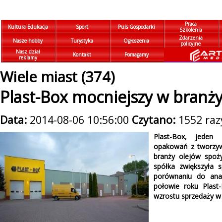
Praca
Kultura Edukacja
Sport
Puls Gospodarki
Szkolenia
Zdarzenia
Nasze hobby
Turystyka
Ogłoszenia
policyjne
Nasz dział
Kontakt
Pomagamy
reklamy
Wiele miast (374)
Plast-Box mocniejszy w branży 
Data:
2014-08-06 10:56:00
Czytano:
1552 raz
Plast-Box, jeden
opakowań z tworzyw
branży olejów spoży
spółka zwiększyła 
porównaniu do ana
połowie roku Plast
wzrostu sprzedaży w