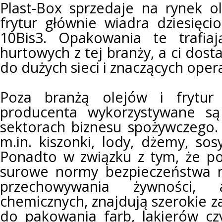
Plast-Box sprzedaje na rynek o
frytur głównie wiadra dziesięci
10Bis3. Opakowania te trafia
hurtowych z tej branży, a ci dos
do dużych sieci i znaczących ope
Poza branżą olejów i frytur 
producenta wykorzystywane są
sektorach biznesu spożywczego
m.in. kiszonki, lody, dżemy, sosy
Ponadto w związku z tym, że poj
surowe normy bezpieczeństwa n
przechowywania żywności, 
chemicznych, znajdują szerokie 
do pakowania farb, lakierów c