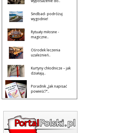
wyposażenie do..
Sindbad- podróżuj
wygodnie!
Rytuały miłosne -
magiczne..
Ośrodek leczenia
uzależnień..
Kurtyny chłodnicze – jak
działają..
Poradnik „Jak napisać
powieść?”..