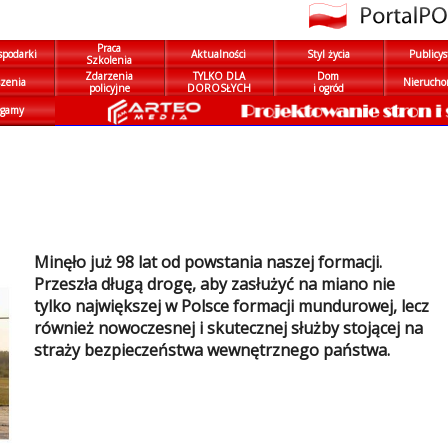
Praca
spodarki
Aktualności
Styl życia
Publicys
Szkolenia
Zdarzenia
TYLKO DLA
Dom
zenia
Nierucho
policyjne
DOROSŁYCH
i ogród
gamy
Minęło już 98 lat od powstania naszej formacji.
Przeszła długą drogę, aby zasłużyć na miano nie
tylko największej w Polsce formacji mundurowej, lecz
również nowoczesnej i skutecznej służby stojącej na
straży bezpieczeństwa wewnętrznego państwa.