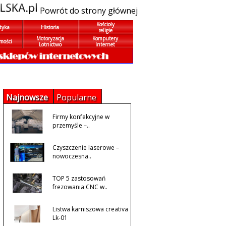
Powrót do strony głównej
Kościoły
tyka
Historia
religie
Motoryzacja
Komputery
mości
Lotnictwo
Internet
Najnowsze
Popularne
Firmy konfekcyjne w
przemyśle –..
Czyszczenie laserowe –
nowoczesna..
TOP 5 zastosowań
frezowania CNC w..
Listwa karniszowa creativa
Lk-01