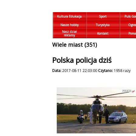
Kultura Edukacja
Sport
Puls Go
Nasze hobby
Turystyka
Ogłos
Nasz dział
Kontakt
Poma
reklamy
Wiele miast (351)
Polska policja dziś
Data:
2017-08-11 22:03:00
Czytano:
1958 razy