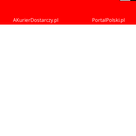
AKurierDostarczy.pl
PortalPolski.pl