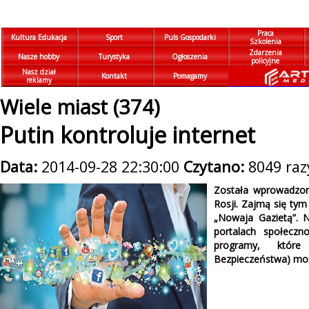
Praca
Kultura Edukacja
Sport
Puls Gospodarki
Szkolenia
Zdarzenia
Nasze hobby
Turystyka
Ogłoszenia
policyjne
Nasz dział
Kontakt
Pomagamy
reklamy
Wiele miast (374)
Putin kontroluje internet
Data:
2014-09-28 22:30:00
Czytano:
8049 raz
Została wprowadzon
Rosji. Zajmą się tym
„Nowaja Gazietą”. N
portalach społeczn
programy, któr
Bezpieczeństwa) moż